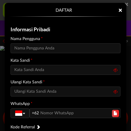
×
OLYMPUS88 Aplikasi Mobile
×
DAFTAR
UNDUH
Jangan tampilkan lagi hari ini
Masuk
Daftar
Informasi Pribadi
Nama Pengguna
pai 08.30.00. Selama waktu ini, Nex4D permainan tidak akan tersedia. Kami memoh
Kata Sandi
Ulangi Kata Sandi
JACKPOT
PLAY
WhatsApp
+62
IDR
12,689,480,753
Kode Referral