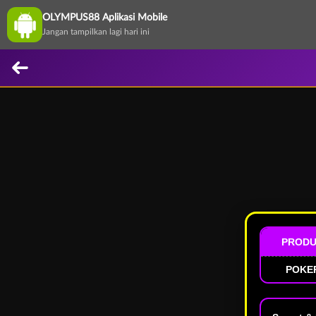
OLYMPUS88 Aplikasi Mobile
Jangan tampilkan lagi hari ini
PROD
POKE