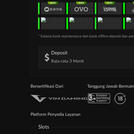
* Selama bank maintenance dan bank offline deposit dan pen
Deposit
Rata-rata 3 Menit
Bersertifikasi Dari
Tanggung Jawab Bermain
Platform Penyedia Layanan
Slots