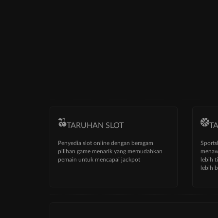
TARUHAN SLOT
T
Penyedia slot online dengan beragam
Sports
pilihan game menarik yang memudahkan
menawa
pemain untuk mencapai jackpot
lebih 
lebih 