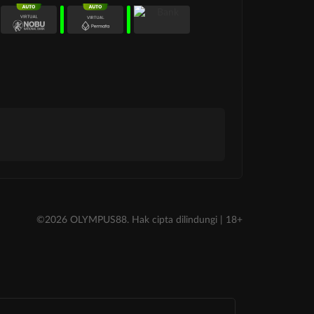
©2026 OLYMPUS88. Hak cipta dilindungi | 18+