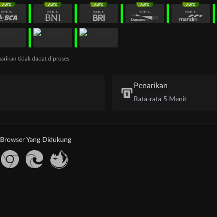
arikan tidak dapat diproses
Penarikan
Rata-rata 5 Menit
Browser Yang Didukung