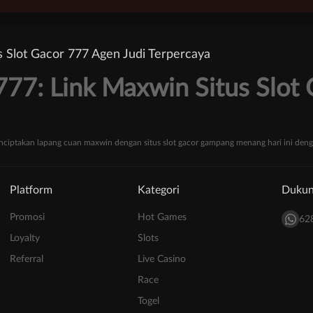
Slot Gacor 777 Agen Judi Terpercaya
: Link Maxwin Situs Slot G
kan lapang cuan maxwin dengan situs slot gacor gampang menang hari ini dengan k
Platform
Kategori
Duku
Promosi
Hot Games
62
Loyalty
Slots
Referral
Live Casino
Race
Togel