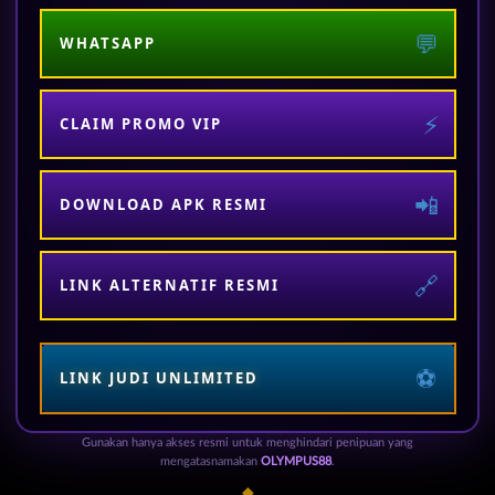
Nikmati performa terbaik,
💬
WHATSAPP
Apps! Tersedia dalam Androi
OLYMPUS88 Ap
⚡
CLAIM PROMO VIP
📲
DOWNLOAD APK RESMI
*Pindai kode QR untuk Unduh
Andro
🔗
LINK ALTERNATIF RESMI
⚽
LINK JUDI UNLIMITED
Gunakan hanya akses resmi untuk menghindari penipuan yang
mengatasnamakan
OLYMPUS88
.
◆