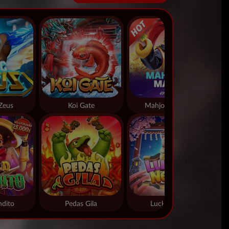
 Zeus
Koi Gate
Mahjong Magic
ndito
Pedas Gila
Lucky Neko