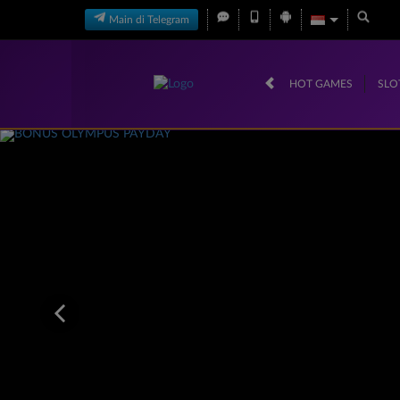
Main di Telegram
HOT GAMES
SLO