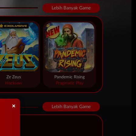
Lebih Banyak Game
Ze Zeus
Pandemic Rising
Hacksaw
Pragmatic Play
×
Lebih Banyak Game