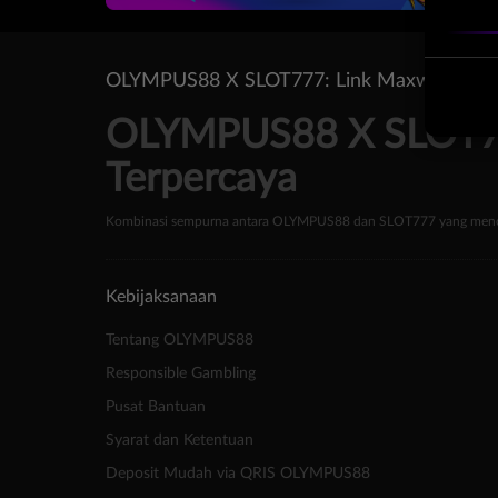
OLYMPUS88 X SLOT777: Link Maxwin Situs S
OLYMPUS88 X SLOT777:
Terpercaya
Kombinasi sempurna antara OLYMPUS88 dan SLOT777 yang menciptak
Kebijaksanaan
Tentang OLYMPUS88
Responsible Gambling
Pusat Bantuan
Syarat dan Ketentuan
Deposit Mudah via QRIS OLYMPUS88