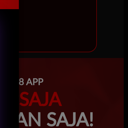
US88 APP
A SAJA
PAN SAJA!