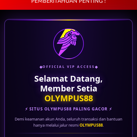
PEMBERITAHUAN PENTING !
Anaconda Gold
9 Masks of Fire™ HyperSpins™
Pragmatic Play
MicroGaming
◆
◆
OFFICIAL VIP ACCESS
Selamat Datang,
Member Setia
UNDUH
OLYMP
OLYMPUS88
DI MAN
⚡ SITUS OLYMPUS88 PALING GACOR ⚡
Demi keamanan akun Anda, seluruh transaksi dan bantuan
DAN KA
hanya melalui jalur resmi
OLYMPUS88
.