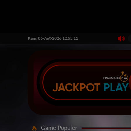
Kam, 06-Agt-2026 12.55.11
Pemeliharaan Terjadwal: PP Virtual Sports pada 30-Jun-2026 dari 15.00.00
JACKPOT
PLAY
Game Populer